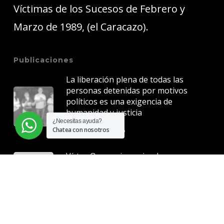
Víctimas de los Sucesos de Febrero y
Marzo de 1989, (el Caracazo).
Publicaciones
La liberación plena de todas las
personas detenidas por motivos
políticos es una exigencia de
humanidad y justicia
¿Necesitas ayuda?
5 junio, 2026
Chatea con nosotros
Víctor Quero sigue siendo una
herida abierta para Venezuela
7 mayo, 2026
La justicia no puede esperar