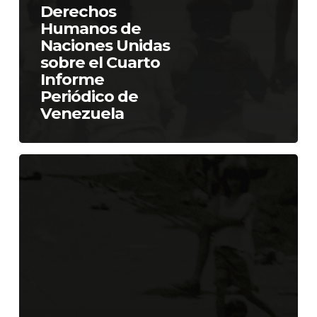
Derechos
Humanos de
Naciones Unidas
sobre el Cuarto
Informe
Periódico de
Venezuela
Situación
de
derechos
humanos
en
Venezuela