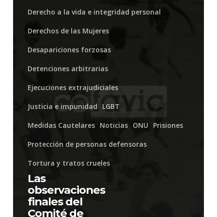
de
Derecho a la vida e integridad personal
Derechos
Derechos de las Mujeres
Humanos
Desapariciones forzosas
de
Detenciones arbitrarias
Naciones
Ejecuciones extrajudiciales
Unidas
sobre
Justicia e impunidad
LGBT
el
Medidas Cautelares
Noticias
ONU
Prisiones
Cuarto
Protección de personas defensoras
Informe
Tortura y tratos crueles
Periódico
Las
observaciones
de
finales del
Venezuela
Comité de