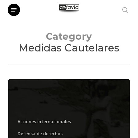
Skip
Menu
sea
to
main
Category
content
Medidas Cautelares
Las
observaciones
finales
del
Acciones internacionales
Comité
Defensa de derechos