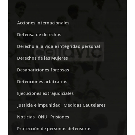
ante
el
Comité
Acciones internacionales
de
Defensa de derechos
Derechos
Derecho a la vida e integridad personal
Humanos
Derechos de las Mujeres
de
Desapariciones forzosas
Naciones
Detenciones arbitrarias
Unidas
Ejecuciones extrajudiciales
Justicia e impunidad
Medidas Cautelares
Noticias
ONU
Prisiones
Protección de personas defensoras