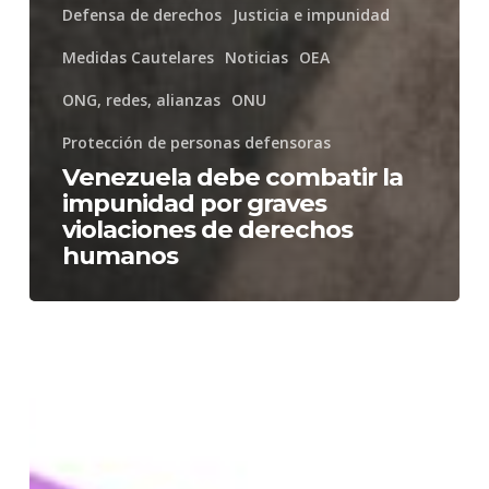
Defensa de derechos
Justicia e impunidad
Medidas Cautelares
Noticias
OEA
ONG, redes, alianzas
ONU
Protección de personas defensoras
Venezuela debe combatir la
impunidad por graves
violaciones de derechos
humanos
CIDH:
Los
Estados
deben