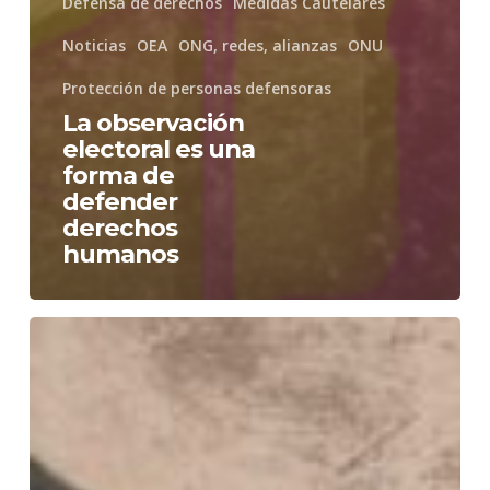
Defensa de derechos
Medidas Cautelares
Noticias
OEA
ONG, redes, alianzas
ONU
Protección de personas defensoras
La observación
electoral es una
forma de
defender
derechos
humanos
Venezuela
debe
combatir
la