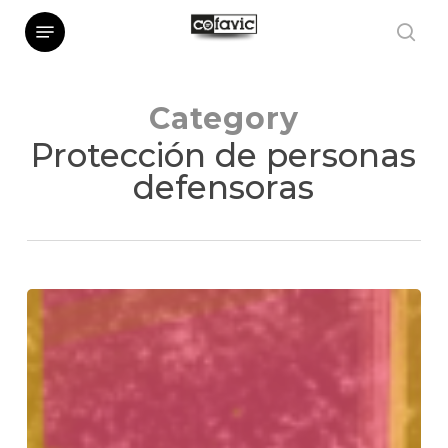
Skip
Menu
sea
to
main
Category
content
Protección de personas
defensoras
La
observación
electoral
es