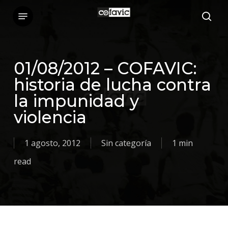
Skip
Menu
sea
to
main
content
01/08/2012 – COFAVIC:
historia de lucha contra
la impunidad y
violencia
1 agosto, 2012
Sin categoría
1 min
read