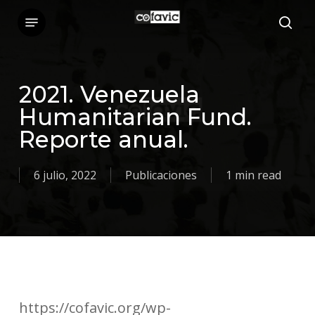
Skip
Menu
sea
to
main
content
2021. Venezuela
Humanitarian Fund.
Reporte anual.
6 julio, 2022
Publicaciones
1 min read
https://cofavic.org/wp-