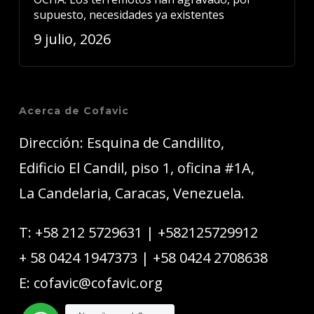
supuesto, necesidades ya existentes
9 julio, 2026
Acerca de Cofavic
Dirección: Esquina de Candilito,
Edificio El Candil, piso 1, oficina #1A,
La Candelaria, Caracas, Venezuela.
T:
+58 212 5729631
|
+582125729912
+ 58 0424 1947373
|
+58 0424 2708638
E:
cofavic@cofavic.org