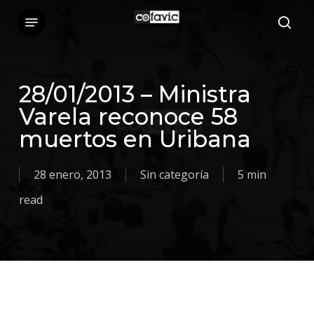
Skip
Menu
sea
to
main
content
28/01/2013 – Ministra
Varela reconoce 58
muertos en Uribana
28 enero, 2013
Sin categoría
5 min
read