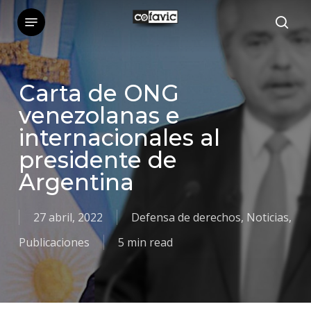
Skip
Menu
sea
to
main
content
Carta de ONG
venezolanas e
internacionales al
presidente de
Argentina
27 abril, 2022
Defensa de derechos
,
Noticias
,
Publicaciones
5 min read