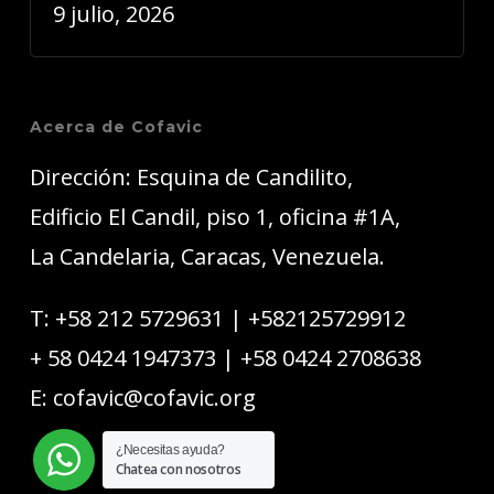
9 julio, 2026
Acerca de Cofavic
Dirección: Esquina de Candilito,
Edificio El Candil, piso 1, oficina #1A,
La Candelaria, Caracas, Venezuela.
T:
+58 212 5729631
|
+582125729912
+ 58 0424 1947373
|
+58 0424 2708638
E:
cofavic@cofavic.org
¿Necesitas ayuda?
Chatea con nosotros