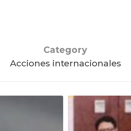
Category
Acciones internacionales
RegionaR
ante
el