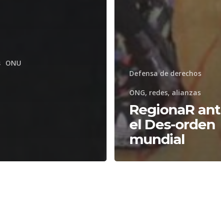
s
ONU
Defensa de derechos
ONG, redes, alianzas
RegionaR an
el Des-orden
mundial
CIDH:
Venezuela
minación
debe