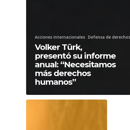
Acciones internacionales
Defensa de derecho
Volker Türk,
presentó su informe
anual: “Necesitamos
más derechos
humanos”
Las
Misión
ONG
de
de
Deter