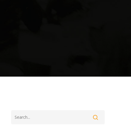
Acerca de Cofavic
Dirección: Esquina de
 de
Candilito,
 la
 en