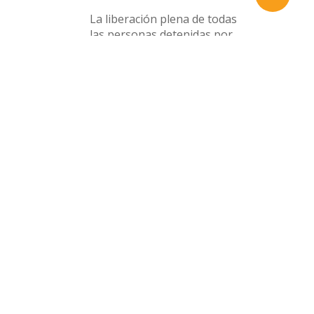
x-
facebook
instagram
whatsapp
email
La liberación plena de todas
twitter
las personas detenidas por
motivos políticos es una
exigencia de humanidad y
justicia
5 junio, 2026
La justicia no puede esperar
14 abril, 2026
Carta abierta sobre el
proceso de designación de
los nuevos titulares de la
Fiscalía General y la
Defensoría del Pueblo
20 marzo, 2026