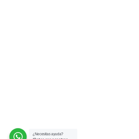
Somos el Comité de
Familiares de Víctimas de los
Sucesos de Febrero y Marzo
de 1989, (el Caracazo).
¿Necesitas ayuda?