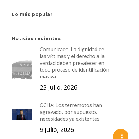
Edificio El Candil, piso 1,
ación
oficina #1A,
Lo más popular
La Candelaria, Caracas,
Venezuela.
Noticias recientes
Comunicado: La dignidad de
an
T:
+58 212 5729631
|
las víctimas y el derecho a la
verdad deben prevalecer en
s
+582125729912
todo proceso de identificación
+ 58 0424 1947373
|
+58 0424
masiva
2708638
23 julio, 2026
E:
cofavic@cofavic.org
OCHA: Los terremotos han
agravado, por supuesto,
necesidades ya existentes
9 julio, 2026