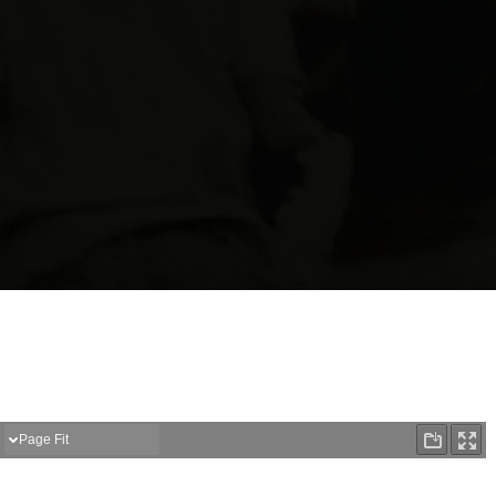
aciones
Noticias recientes
La liberación plena de
Comunicado: La dignidad
todas las personas
las víctimas y el derecho a
detenidas por motivos
verdad deben prevalecer
políticos es una