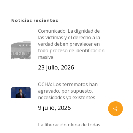
La Candelaria, Caracas,
Venezuela.
Noticias recientes
an
T:
+58 212 5729631
|
Comunicado: La dignidad de
las víctimas y el derecho a la
s
+582125729912
verdad deben prevalecer en
+ 58 0424 1947373
|
+58 0424
todo proceso de identificación
masiva
2708638
23 julio, 2026
E:
cofavic@cofavic.org
OCHA: Los terremotos han
agravado, por supuesto,
necesidades ya existentes
9 julio, 2026
x-
facebook
instagram
whatsapp
email
twitter
La liberación plena de todas
las personas detenidas por