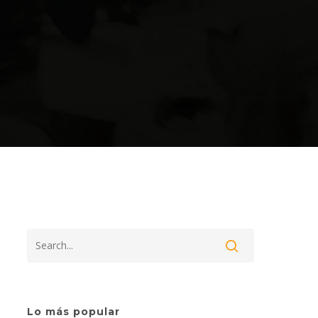
Acerca de Cofavic
Dirección: Esquina de
 de
Candilito,
 la
 en
Edificio El Candil, piso 1,
ación
oficina #1A,
Lo más popular