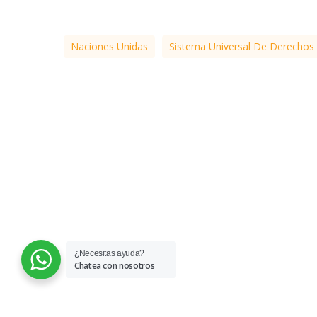
Sucesos de Febrero y Marzo
de 1989, (el Caracazo).
Naciones Unidas
Sistema Universal De Derecho
¿Necesitas ayuda?
Chatea con nosotros
© 2026 COFAVIC.