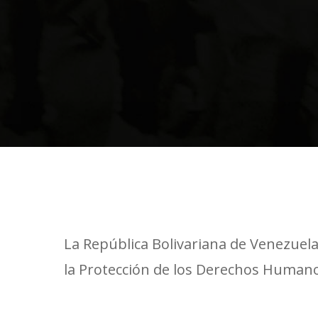
Public
La República Bolivariana de Venezuela
la Protección de los Derechos Human
Somos el Comité de
Familiares de Víctimas de los