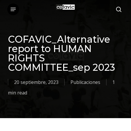
Skip
Menu
sea
to
main
content
COFAVIC_Alternative
report to HUMAN
RIGHTS
COMMITTEE_sep 2023
20 septiembre, 2023
Publicaciones
1
min read