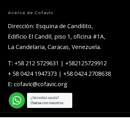
Acerca de Cofavic
Dirección: Esquina de Candilito,
Edificio El Candil, piso 1, oficina #1A,
La Candelaria, Caracas, Venezuela.
T:
+58 212 5729631
|
+582125729912
+ 58 0424 1947373
|
+58 0424 2708638
E:
cofavic@cofavic.org
¿Necesitas ayuda?
Chatea con nosotros
© 2026 COFAVIC.