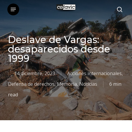
Skip
to
main
content
Deslave de Vargas:
desaparecidos desde
1999
14 diciembre, 2023
Acciones internacionales
,
Defensa de derechos
,
Memoria
,
Noticias
6 min
read