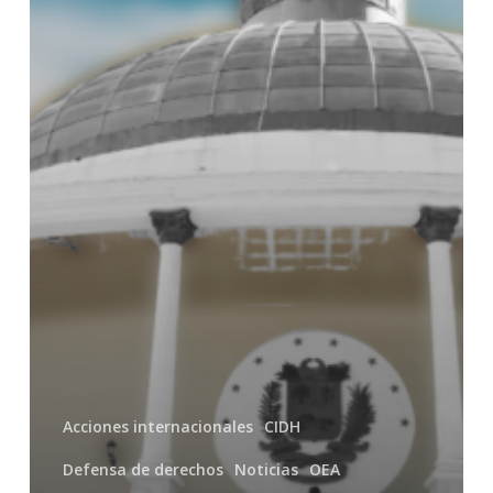
restringe
gravemente
el
derecho
a
la
libertad
de
asociación
Acciones internacionales
CIDH
Defensa de derechos
Noticias
OEA