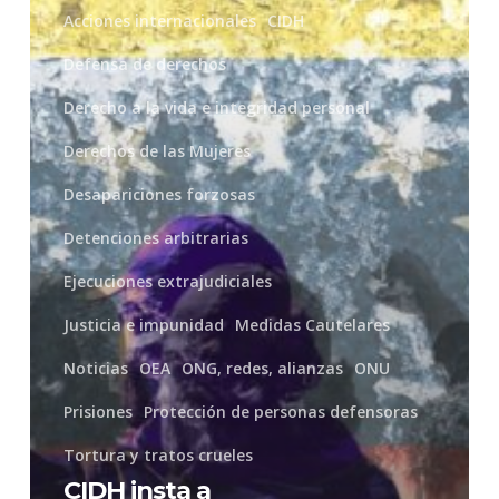
aprobar
Acciones internacionales
CIDH
proyecto
Defensa de derechos
de
Derecho a la vida e integridad personal
ley
Derechos de las Mujeres
que
Desapariciones forzosas
limita
Detenciones arbitrarias
el
Ejecuciones extrajudiciales
derecho
de
Justicia e impunidad
Medidas Cautelares
asociación
Noticias
OEA
ONG, redes, alianzas
ONU
y
Prisiones
Protección de personas defensoras
participación
Tortura y tratos crueles
CIDH insta a