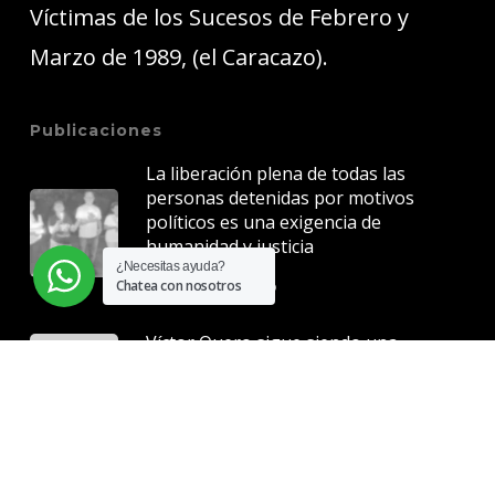
Víctimas de los Sucesos de Febrero y
Marzo de 1989, (el Caracazo).
Publicaciones
La liberación plena de todas las
personas detenidas por motivos
políticos es una exigencia de
humanidad y justicia
¿Necesitas ayuda?
5 junio, 2026
Chatea con nosotros
Víctor Quero sigue siendo una
herida abierta para Venezuela
7 mayo, 2026
La justicia no puede esperar