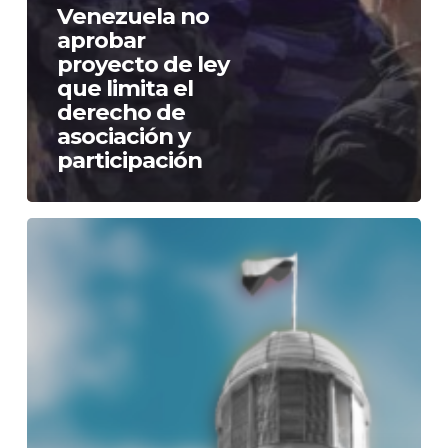
Venezuela no
aprobar
proyecto de ley
que limita el
derecho de
asociación y
participación
OMCT:
Aprobación
de
proyecto
de
ley