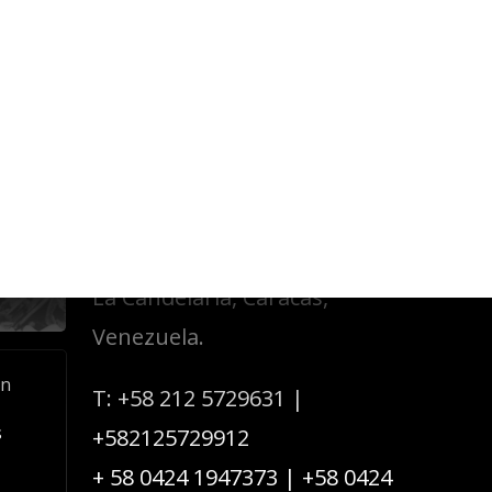
Acerca de Cofavic
Dirección: Esquina de
 de
Candilito,
 la
 en
Edificio El Candil, piso 1,
ación
oficina #1A,
La Candelaria, Caracas,
Venezuela.
an
T:
+58 212 5729631
|
s
+582125729912
+ 58 0424 1947373
|
+58 0424