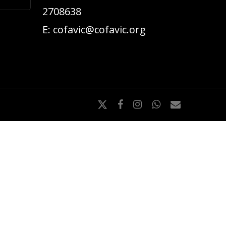
2708638
E:
cofavic@cofavic.org
x-
facebook
instagram
whatsapp
email
twitter