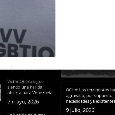
aciones
Noticias recientes
La liberación plena de
Comunicado: La dignidad
todas las personas
las víctimas y el derecho a
detenidas por motivos
verdad deben prevalecer
políticos es una
todo proceso de identific
exigencia de
masiva
humanidad y justicia
23 julio, 2026
5 junio, 2026
Víctor Quero sigue
siendo una herida
OCHA: Los terremotos h
abierta para Venezuela
agravado, por supuesto,
7 mayo, 2026
necesidades ya existente
9 julio, 2026