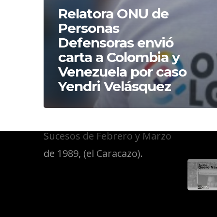
Relatora ONU de
Personas
Defensoras envió
Public
carta a Colombia y
Venezuela por caso
Yendri Velásquez
Somos el Comité de
Familiares de Víctimas de los
Sucesos de Febrero y Marzo
de 1989, (el Caracazo).