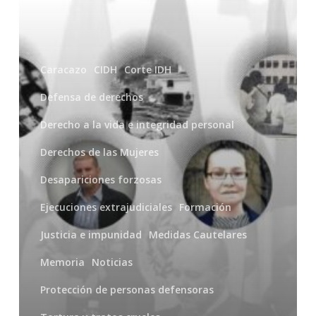
ruta
Caracazo
CIDH
Corte IDH
Defensa de derechos
Derecho a la vida e integridad personal
Derechos de las Mujeres
Desapariciones forzosas
Ejecuciones extrajudiciales
Formación
Justicia e impunidad
Medidas Cautelares
Memoria
Noticias
Protección de personas defensoras