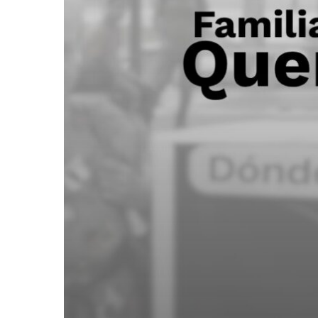
siendo
una
herida
abierta
para
Venezuela