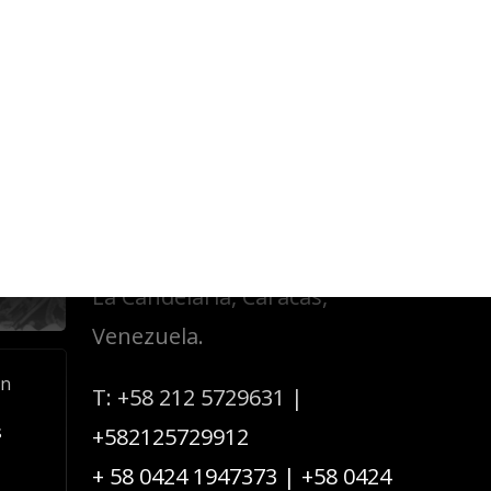
Acerca de Cofavic
Dirección: Esquina de
 de
Candilito,
 la
 en
Edificio El Candil, piso 1,
ación
oficina #1A,
La Candelaria, Caracas,
Venezuela.
an
T:
+58 212 5729631
|
s
+582125729912
+ 58 0424 1947373
|
+58 0424