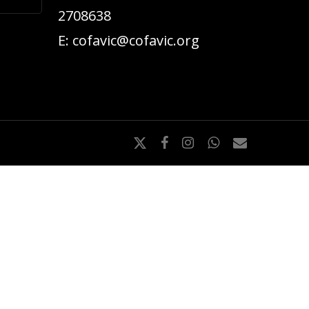
2708638
E:
cofavic@cofavic.org
x-
facebook
instagram
whatsapp
email
twitter