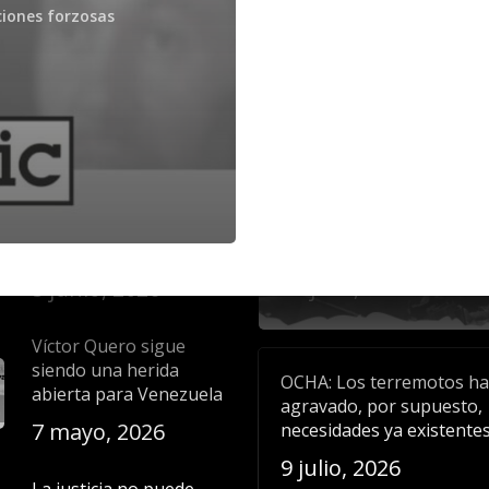
ciones forzosas
aciones
Noticias recientes
La liberación plena de
Comunicado: La dignidad
todas las personas
las víctimas y el derecho a
detenidas por motivos
verdad deben prevalecer
políticos es una
todo proceso de identific
exigencia de
masiva
humanidad y justicia
23 julio, 2026
5 junio, 2026
Víctor Quero sigue
siendo una herida
OCHA: Los terremotos h
abierta para Venezuela
agravado, por supuesto,
7 mayo, 2026
necesidades ya existente
9 julio, 2026