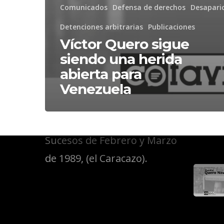
Comunicados
Defensa de derechos
Desapari
Detenciones arbitrarias
Publicaciones
Víctor Quero sigue
Public
siendo una herida
abierta para
Venezuela
Somos el Comité de
Familiares de Víctimas de los
Sucesos de Febrero y Marzo
de 1989, (el Caracazo).