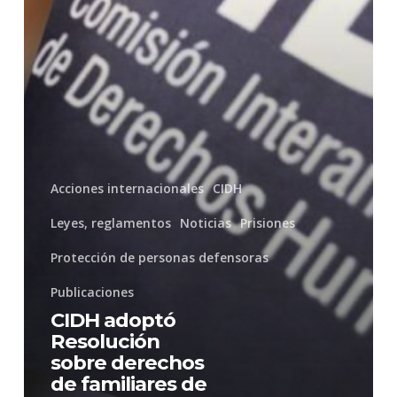
de
familiares
de
personas
privadas
de
Acciones internacionales
CIDH
libertad
Leyes, reglamentos
Noticias
Prisiones
Protección de personas defensoras
Publicaciones
CIDH adoptó
Resolución
sobre derechos
de familiares de