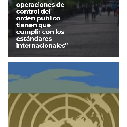
operaciones de
control del
orden público
tienen que
cumplir con los
estándares
internacionales”
Misión
de
Determinación
de
Hechos
ONU