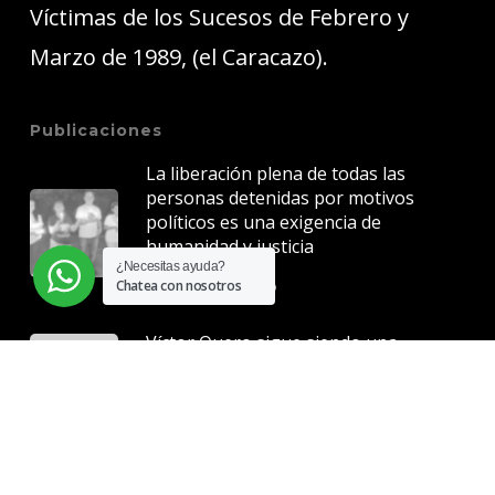
Víctimas de los Sucesos de Febrero y
Marzo de 1989, (el Caracazo).
Publicaciones
La liberación plena de todas las
personas detenidas por motivos
políticos es una exigencia de
humanidad y justicia
¿Necesitas ayuda?
5 junio, 2026
Chatea con nosotros
Víctor Quero sigue siendo una
herida abierta para Venezuela
7 mayo, 2026
La justicia no puede esperar