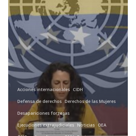
pidió
monitorear
nueva
fuerza
de
seguridad
Acciones internacionales
CIDH
Defensa de derechos
Derechos de las Mujeres
Desapariciones forzosas
Ejecuciones extrajudiciales
Noticias
OEA