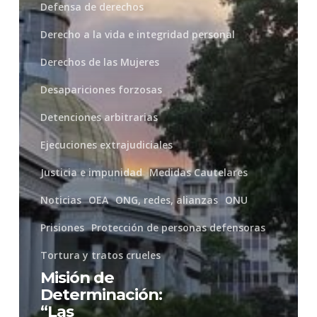
de
Defensa de derechos
control
Derecho a la vida e integridad personal
del
Derechos de las Mujeres
orden
Desapariciones forzosas
público
Detenciones arbitrarias
tienen
Ejecuciones extrajudiciales
que
Justicia e impunidad
Medidas Cautelares
cumplir
Noticias
OEA
ONG, redes, alianzas
ONU
con
Prisiones
Protección de personas defensoras
los
Tortura y tratos crueles
estándares
Misión de
internacionales”
Determinación:
“Las