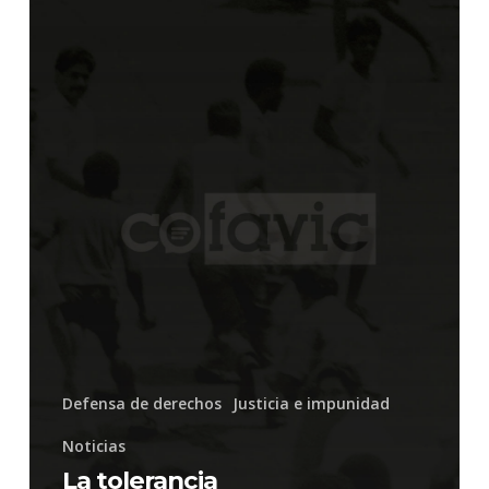
humanos
universales
y
las
libertades
fundamentales
de
los
otros
Defensa de derechos
Justicia e impunidad
Noticias
La tolerancia