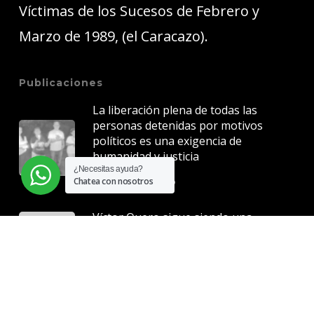
Víctimas de los Sucesos de Febrero y
Marzo de 1989, (el Caracazo).
Publicaciones
La liberación plena de todas las
personas detenidas por motivos
políticos es una exigencia de
humanidad y justicia
¿Necesitas ayuda?
5 junio, 2026
Chatea con nosotros
Víctor Quero sigue siendo una
herida abierta para Venezuela
7 mayo, 2026
La justicia no puede esperar