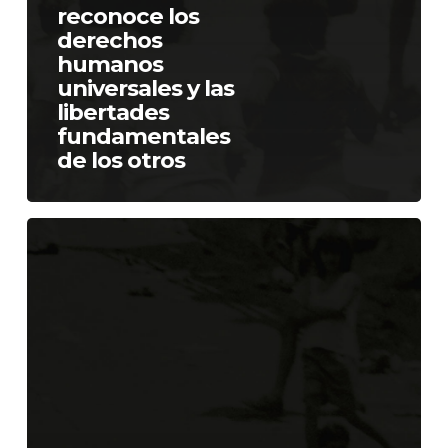
reconoce los
derechos
humanos
universales y las
libertades
fundamentales
de los otros
La
defensa
de
los
derechos
humanos