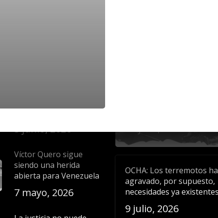
aciones
Noticias recientes
La liberación plena de
Comunicado: La dignidad
todas las personas
las víctimas y el derecho a
detenidas por motivos
verdad deben prevalecer
políticos es una
todo proceso de identific
exigencia de
masiva
humanidad y justicia
23 julio, 2026
5 junio, 2026
Víctor Quero sigue
siendo una herida
OCHA: Los terremotos h
abierta para Venezuela
agravado, por supuesto,
7 mayo, 2026
necesidades ya existente
9 julio, 2026