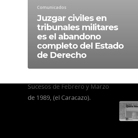
Comunicados
Juzgar civiles en
tribunales militares
Public
es el abandono
completo del Estado
de Derecho
Somos el Comité de
Familiares de Víctimas de los
Sucesos de Febrero y Marzo
de 1989, (el Caracazo).