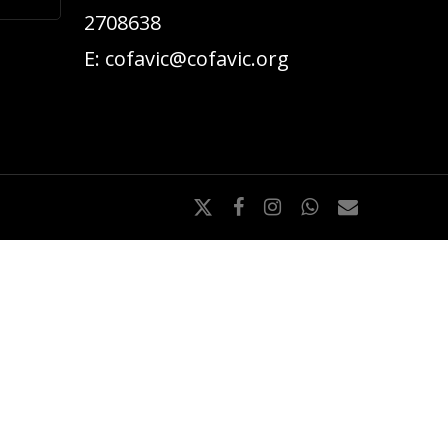
2708638
E:
cofavic@cofavic.org
x-
facebook
instagram
whatsapp
email
twitter