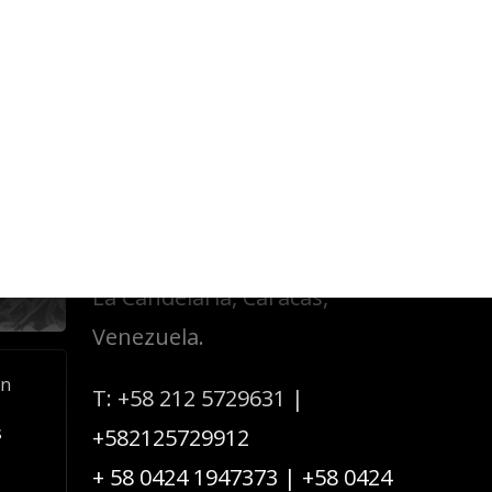
Acerca de Cofavic
Dirección: Esquina de
 de
Candilito,
 la
 en
Edificio El Candil, piso 1,
ación
oficina #1A,
La Candelaria, Caracas,
Venezuela.
an
T:
+58 212 5729631
|
s
+582125729912
+ 58 0424 1947373
|
+58 0424