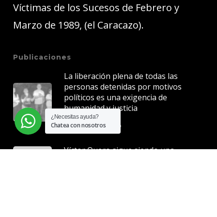
Víctimas de los Sucesos de Febrero y
Marzo de 1989, (el Caracazo).
Publicaciones
La liberación plena de todas las
personas detenidas por motivos
políticos es una exigencia de
humanidad y justicia
¿Necesitas ayuda?
5 junio, 2026
Chatea con nosotros
Víctor Quero sigue siendo una
herida abierta para Venezuela
7 mayo, 2026
La justicia no puede esperar