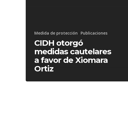
Medida de protección
Publicaciones
CIDH otorgó
medidas cautelares
a favor de Xiomara
Ortiz
CIDH
CIDH
Medidas
Medid
Cautelares
Cautel
para
para