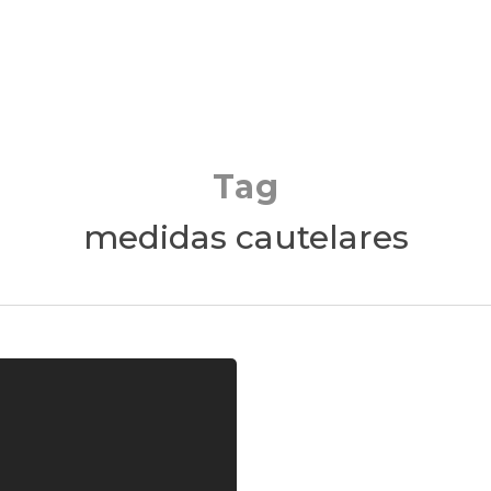
Tag
medidas cautelares
CIDH
Sofía
Sahagún