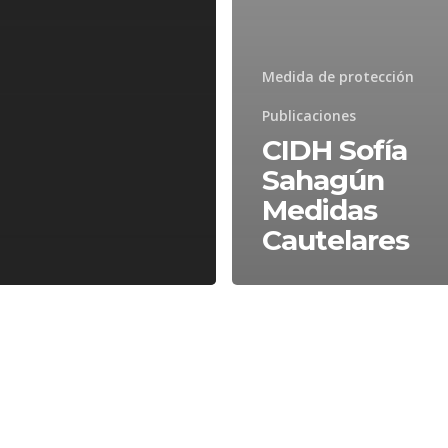
Medida de protección
Publicaciones
CIDH Sofía
Sahagún
Medidas
Cautelares
CIDH
as
Medidas
ares
cautelares
para