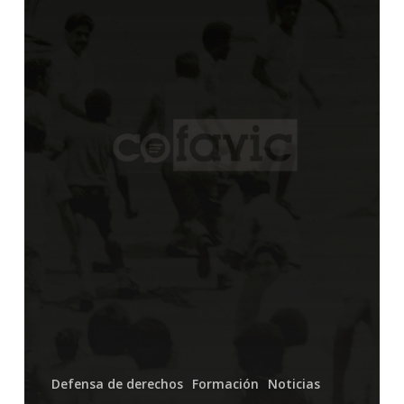
un
objetivo
militar
Defensa de derechos
Formación
Noticias