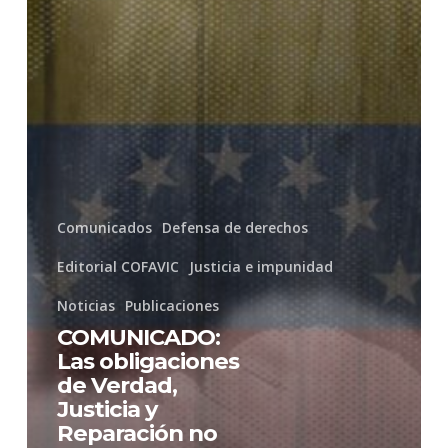
Justicia
y
Reparación
no
pueden
minimizarse
ni
Comunicados
Defensa de derechos
embargarse
Editorial COFAVIC
Justicia e impunidad
Noticias
Publicaciones
COMUNICADO:
Las obligaciones
de Verdad,
Justicia y
Reparación no