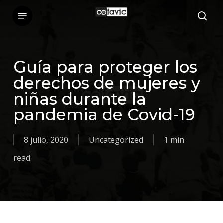
Skip
Menu
sea
to
main
content
Guía para proteger los
derechos de mujeres y
niñas durante la
pandemia de Covid-19
8 julio, 2020
Uncategorized
1 min
read