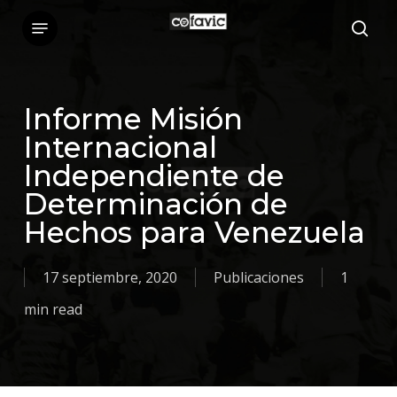
Skip
Menu
sea
to
main
content
Informe Misión
Internacional
Independiente de
Determinación de
Hechos para Venezuela
17 septiembre, 2020
Publicaciones
1
min read