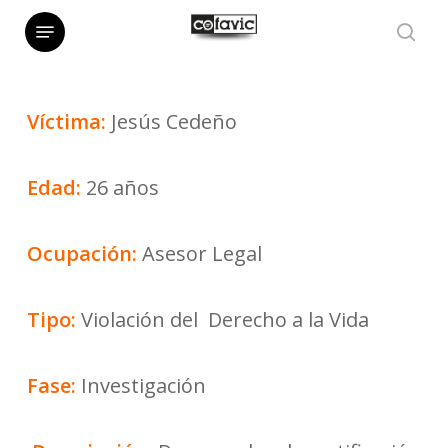
Skip
Menu
sea
to
main
Víctima:
Jesús Cedeño
content
Edad:
26 años
Ocupación:
Asesor Legal
Tipo:
Violación del Derecho a la Vida
Fase:
Investigación