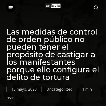
Skip
Menu
sea
to
main
content
Las medidas de control
de orden público no
pueden tener el
propósito de castigar a
los manifestantes
porque ello configura el
delito de tortura
13 mayo, 2020
Uncategorized
1 min
read