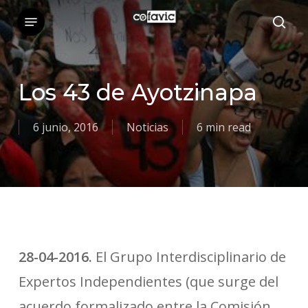
Skip
Menu
sea
to
main
content
Los 43 de Ayotzinapa
6 junio, 2016
Noticias
6 min read
28-04-2016.
El Grupo Interdisciplinario de
Expertos Independientes (que surge del
acuerdo formalizado entre la Comisión