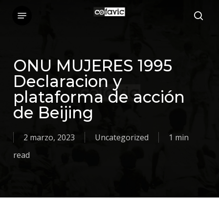
Skip
Menu
sea
to
main
content
ONU MUJERES 1995
Declaracion y
plataforma de acción
de Beijing
2 marzo, 2023
Uncategorized
1 min
read