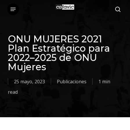
Skip
Menu
sea
to
main
content
ONU MUJERES 2021
Plan Estratégico para
2022–2025 de ONU
Mujeres
25 mayo, 2023
Publicaciones
1 min
read