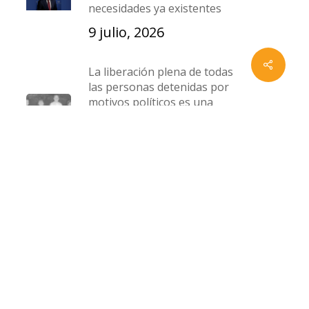
necesidades ya existentes
9 julio, 2026
La liberación plena de todas
x-
facebook
instagram
whatsapp
email
las personas detenidas por
twitter
motivos políticos es una
exigencia de humanidad y
justicia
5 junio, 2026
La justicia no puede esperar
14 abril, 2026
Carta abierta sobre el
proceso de designación de
los nuevos titulares de la
Fiscalía General y la