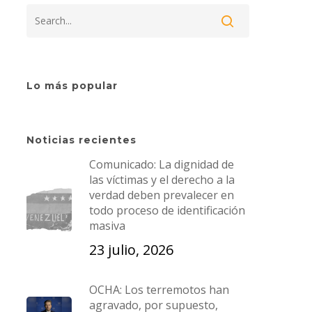
Dirección: Esquina de
 de
Candilito,
 la
 en
Edificio El Candil, piso 1,
ación
Lo más popular
oficina #1A,
La Candelaria, Caracas,
Noticias recientes
Venezuela.
Comunicado: La dignidad de
las víctimas y el derecho a la
an
T:
+58 212 5729631
|
verdad deben prevalecer en
todo proceso de identificación
s
+582125729912
masiva
+ 58 0424 1947373
|
+58 0424
23 julio, 2026
2708638
OCHA: Los terremotos han
E:
cofavic@cofavic.org
agravado, por supuesto,