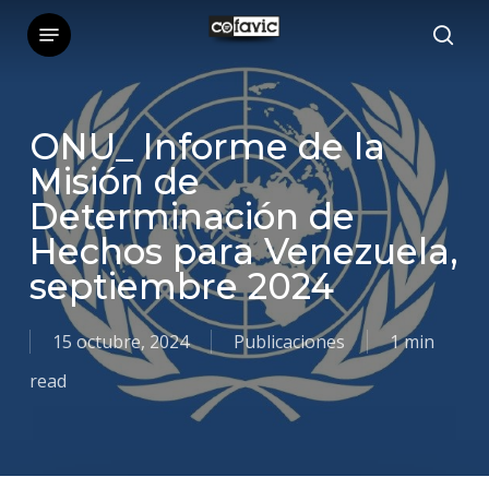
Skip
Menu
sea
to
main
content
ONU_ Informe de la
Misión de
Determinación de
Hechos para Venezuela,
septiembre 2024
15 octubre, 2024
Publicaciones
1 min
read