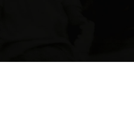
aciones
Noticias recientes
La liberación plena de
Comunicado: La dignidad
todas las personas
las víctimas y el derecho a
detenidas por motivos
verdad deben prevalecer
políticos es una
todo proceso de identific
exigencia de
masiva
humanidad y justicia