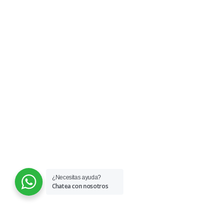
Sucesos de Febrero y Marzo
de 1989, (el Caracazo).
¿Necesitas ayuda?
Chatea con nosotros
© 2026 COFAVIC.