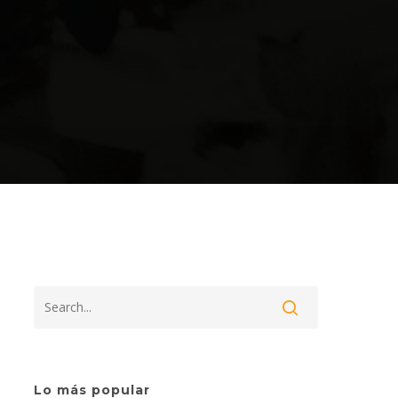
Acerca de Cofavic
Dirección: Esquina de
 de
Candilito,
 la
 en
Edificio El Candil, piso 1,
ación
oficina #1A,
Lo más popular