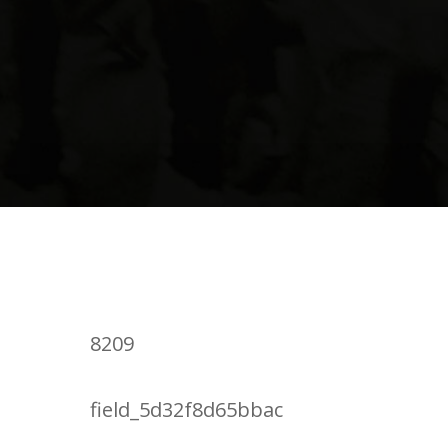
Public
8209
Somos el Comité de
field_5d32f8d65bbac
Familiares de Víctimas de los