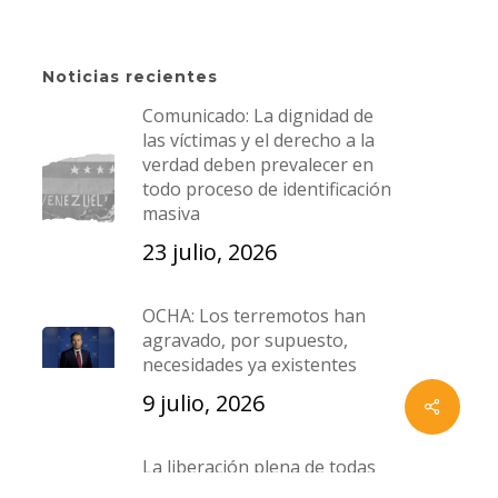
La Candelaria, Caracas,
Venezuela.
Noticias recientes
an
T:
+58 212 5729631
|
Comunicado: La dignidad de
las víctimas y el derecho a la
s
+582125729912
verdad deben prevalecer en
+ 58 0424 1947373
|
+58 0424
todo proceso de identificación
masiva
2708638
23 julio, 2026
E:
cofavic@cofavic.org
OCHA: Los terremotos han
agravado, por supuesto,
necesidades ya existentes
9 julio, 2026
x-
facebook
instagram
whatsapp
email
twitter
La liberación plena de todas
las personas detenidas por