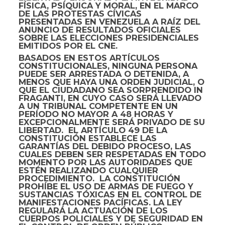
FÍSICA, PSÍQUICA Y MORAL, EN EL MARCO
DE LAS PROTESTAS CÍVICAS
PRESENTADAS EN VENEZUELA A RAÍZ DEL
ANUNCIO DE RESULTADOS OFICIALES
SOBRE LAS ELECCIONES PRESIDENCIALES
EMITIDOS POR EL CNE.
BASADOS EN ESTOS ARTÍCULOS
CONSTITUCIONALES, NINGUNA PERSONA
PUEDE SER ARRESTADA O DETENIDA, A
MENOS QUE HAYA UNA ORDEN JUDICIAL, O
QUE EL CIUDADANO SEA SORPRENDIDO IN
FRAGANTI, EN CUYO CASO SERÁ LLEVADO
A UN TRIBUNAL COMPETENTE EN UN
PERÍODO NO MAYOR A 48 HORAS Y
EXCEPCIONALMENTE SERÁ PRIVADO DE SU
LIBERTAD. ⁠ EL ARTÍCULO 49 DE LA
CONSTITUCIÓN ESTABLECE LAS
GARANTÍAS DEL DEBIDO PROCESO, LAS
CUALES DEBEN SER RESPETADAS EN TODO
MOMENTO POR LAS AUTORIDADES QUE
ESTÉN REALIZANDO CUALQUIER
PROCEDIMIENTO.⁠ LA CONSTITUCIÓN
PROHÍBE EL USO DE ARMAS DE FUEGO Y
SUSTANCIAS TÓXICAS EN EL CONTROL DE
MANIFESTACIONES PACÍFICAS. LA LEY
REGULARÁ LA ACTUACIÓN DE LOS
CUERPOS POLICIALES Y DE SEGURIDAD EN