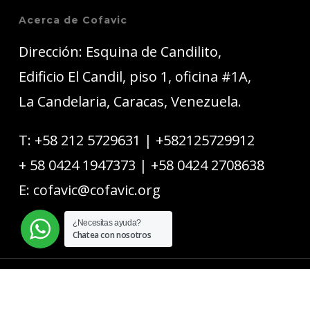
Acerca de Cofavic
Dirección: Esquina de Candilito,
Edificio El Candil, piso 1, oficina #1A,
La Candelaria, Caracas, Venezuela.
T:
+58 212 5729631
|
+582125729912
+ 58 0424 1947373
|
+58 0424 2708638
E:
cofavic@cofavic.org
¿Necesitas ayuda?
Chatea con nosotros
© 2026 COFAVIC.