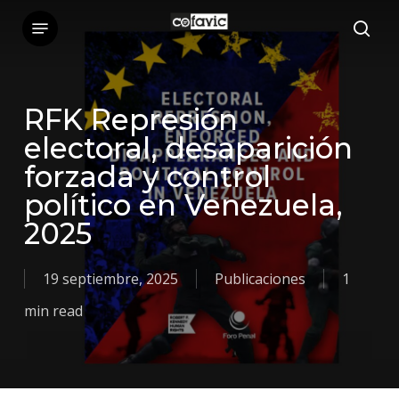
Skip
Menu
sea
to
main
content
RFK Represión
electoral, desaparición
forzada y control
político en Venezuela,
2025
19 septiembre, 2025
Publicaciones
1
min read