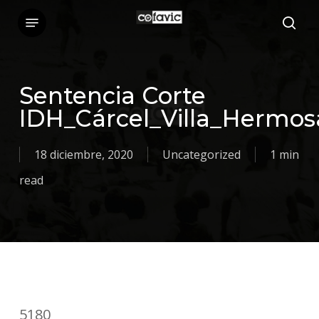
Skip
Menu
sea
to
main
content
Sentencia Corte
IDH_Cárcel_Villa_Hermos
18 diciembre, 2020
Uncategorized
1 min
read
5180