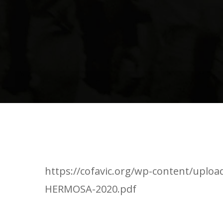
Public
https://cofavic.org/wp-content/uploa
HERMOSA-2020.pdf
Somos el Comité de
Familiares de Víctimas de los