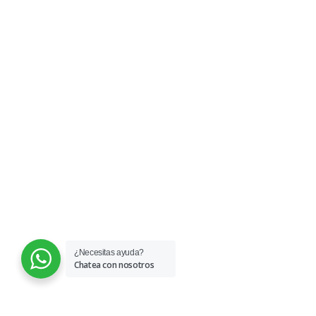
Sucesos de Febrero y Marzo
de 1989, (el Caracazo).
¿Necesitas ayuda?
Chatea con nosotros
© 2026 COFAVIC.