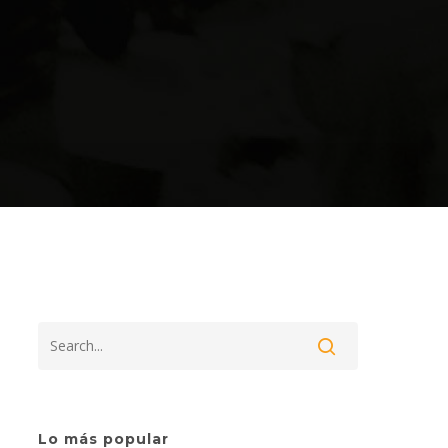
Acerca de Cofavic
Dirección: Esquina de
 de
Candilito,
 la
 en
Edificio El Candil, piso 1,
ación
oficina #1A,
Lo más popular