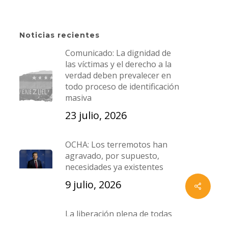
La Candelaria, Caracas,
Venezuela.
Noticias recientes
an
T:
+58 212 5729631
|
Comunicado: La dignidad de
las víctimas y el derecho a la
s
+582125729912
verdad deben prevalecer en
+ 58 0424 1947373
|
+58 0424
todo proceso de identificación
masiva
2708638
23 julio, 2026
E:
cofavic@cofavic.org
OCHA: Los terremotos han
agravado, por supuesto,
necesidades ya existentes
9 julio, 2026
x-
facebook
instagram
whatsapp
email
twitter
La liberación plena de todas
las personas detenidas por