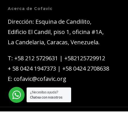
Acerca de Cofavic
Dirección: Esquina de Candilito,
Edificio El Candil, piso 1, oficina #1A,
La Candelaria, Caracas, Venezuela.
T:
+58 212 5729631
|
+582125729912
+ 58 0424 1947373
|
+58 0424 2708638
E:
cofavic@cofavic.org
¿Necesitas ayuda?
Chatea con nosotros
© 2026 COFAVIC.