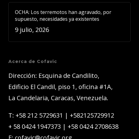
OCHA: Los terremotos han agravado, por
supuesto, necesidades ya existentes
9 julio, 2026
Acerca de Cofavic
Dirección: Esquina de Candilito,
Edificio El Candil, piso 1, oficina #1A,
La Candelaria, Caracas, Venezuela.
T:
+58 212 5729631
|
+582125729912
+ 58 0424 1947373
|
+58 0424 2708638
E:
cofavic@cofavic.org