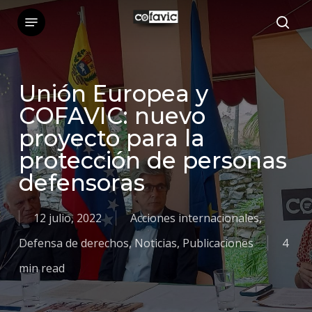
Skip
to
main
content
Unión Europea y
COFAVIC: nuevo
proyecto para la
protección de personas
defensoras
12 julio, 2022
Acciones internacionales
,
Defensa de derechos
,
Noticias
,
Publicaciones
4
min read