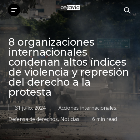
Skip
Menu
sea
to
main
content
8 organizaciones
internacionales
condenan altos índices
de violencia y represión
del derecho a la
protesta
31 julio, 2024
Acciones internacionales
,
Defensa de derechos
,
Noticias
6 min read