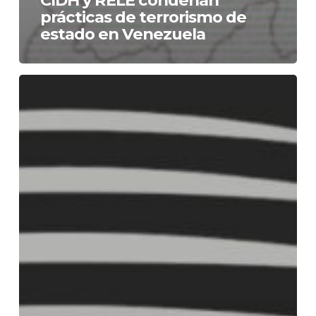
prácticas de terrorismo de
estado en Venezuela
Declaración
del
Alto
Representante
de
la
UE
sobre
los
acontecimientos