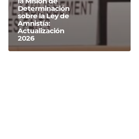
la Misión de
Determinación
sobre la Ley de
Amnistía:
Actualización
2026
CIDH
y
RELE
condenan
prácticas
de
terrorismo