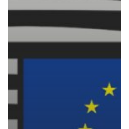
consecutivos
a
las
elecciones