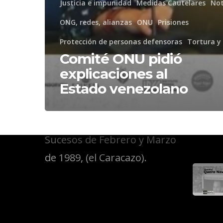
Justicia e impunidad
Medidas Cautelares
Not
ONG, redes, alianzas
ONU
Prisiones
Public
Protección de personas defensoras
Tortura y 
Comité ONU pidió
explicaciones al
Estado venezolano
Somos el Comité de
Familiares de Víctimas de los
Sucesos de Febrero y Marzo
de 1989, (el Caracazo).