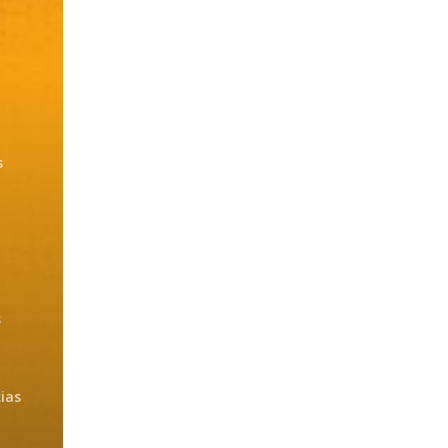
s
s
ias