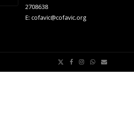
2708638
E:
cofavic@cofavic.org
x-
facebook
instagram
whatsapp
email
twitter