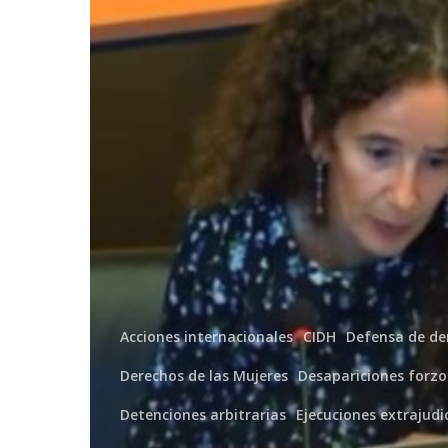
explicaciones
al
Estado
venezolano
Acciones internacionales
CIDH
Defensa de de
Derechos de las Mujeres
Desapariciones forzo
Detenciones arbitrarias
Ejecuciones extrajudi