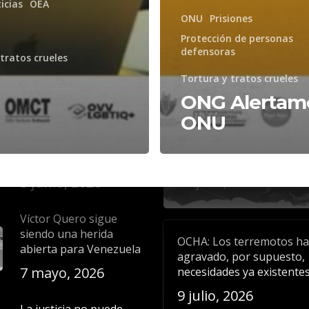
icias
OEA
ONU
Prisiones
Protección de personas
defensoras
aciones
Noticias recientes
tratos crueles
Tortura y tratos crueles
La liberación plena de
Comunicado: La dignidad
todas las personas
ONG Alertam
las víctimas y el derecho a
detenidas por motivos
ONU
verdad deben prevalecer
políticos es una
todo proceso de identific
exigencia de
masiva
humanidad y justicia
23 julio, 2026
5 junio, 2026
Víctor Quero sigue
siendo una herida
OCHA: Los terremotos h
abierta para Venezuela
agravado, por supuesto,
7 mayo, 2026
necesidades ya existente
9 julio, 2026