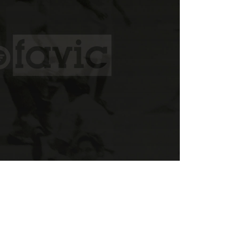
s
+582125729912
+ 58 0424 1947373
|
+58 0424
2708638
E:
cofavic@cofavic.org
x-
facebook
instagram
whatsapp
email
twitter