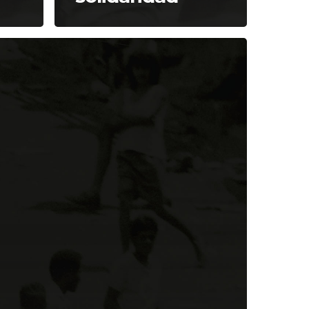
Acerca de Cofavic
Dirección: Esquina de
 de
Candilito,
 la
 en
Edificio El Candil, piso 1,
ación
oficina #1A,
La Candelaria, Caracas,
Venezuela.
an
T:
+58 212 5729631
|