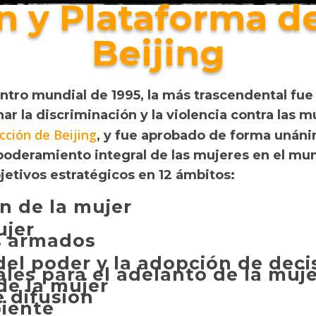
n y Plataforma d
Beijing
tro mundial de 1995, la más trascendental fu
nar la discriminación y la violencia contra las
cción de Beijing
, y fue aprobado de forma unánim
poderamiento integral de las mujeres en el mun
jetivos estratégicos en 12 ámbitos:
n de la mujer
ujer
os armados
 del poder y la adopción de deci
les para el adelanto de la muj
e la mujer
e difusión
biente