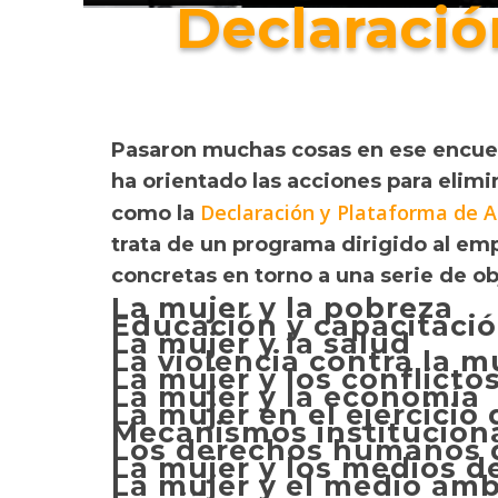
Declaració
Pasaron muchas cosas en ese encuen
ha orientado las acciones para elimi
Declaración y Plataforma de A
como la
trata de un programa dirigido al em
concretas en torno a una serie de ob
La mujer y la pobreza
Educación y capacitació
La mujer y la salud
La violencia contra la m
La mujer y los conflict
La mujer y la economía
La mujer en el ejercicio
Mecanismos instituciona
Los derechos humanos d
La mujer y los medios d
La mujer y el medio am