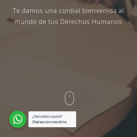
DE LAS VÍCTIMAS Y EL
Te damos una cordial bienvenida al
DERECHO A LA VERDAD
DEBEN PREVALECER EN
mundo de tus Derechos Humanos
TODO PROCESO DE
IDENTIFICACIÓN MASIVA
¿Necesitas ayuda?
Chatea con nosotros